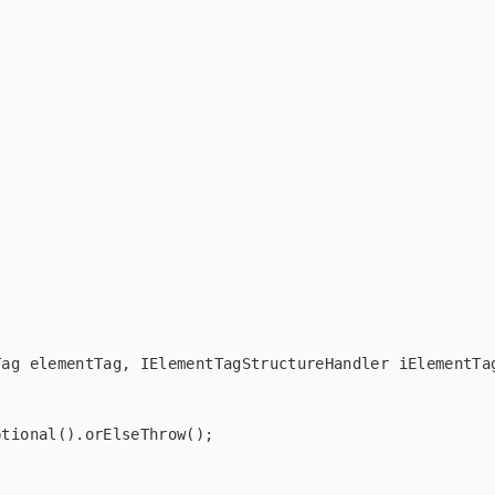
ag elementTag, IElementTagStructureHandler iElementTag
tional().orElseThrow();
