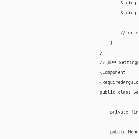
        String 
        String 
        // do s
    }

}

// 其中 Settin
@Component

@RequiredArgsCo
public class Se
    private fin
    public Mono