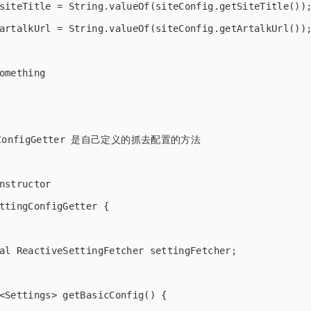
siteTitle = String.valueOf(siteConfig.getSiteTitle());
artalkUrl = String.valueOf(siteConfig.getArtalkUrl());
omething 

gConfigGetter 是自己定义的抓去配置的方法

nstructor

ttingConfigGetter {

al ReactiveSettingFetcher settingFetcher;

<Settings> getBasicConfig() {
