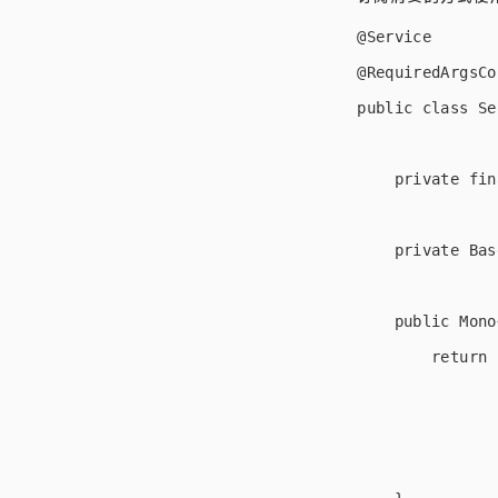
@Service

@RequiredArgsCo
public class Se
    private fin
    private Bas
    public Mono
        return 
               
               
               