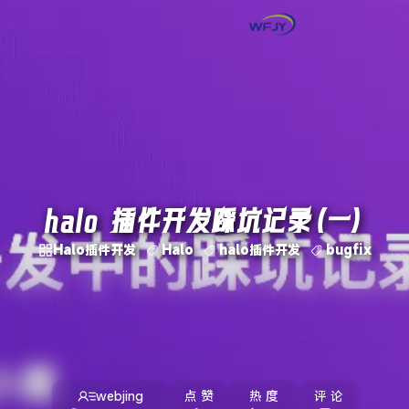
halo 插件开发踩坑记录（一）
Halo插件开发
Halo
halo插件开发
bugfix
webjing
点 赞
热 度
评 论