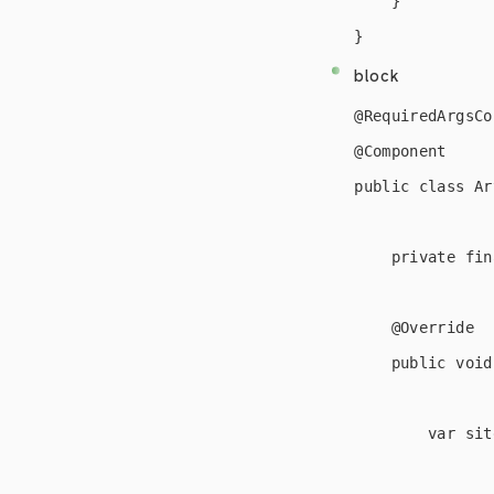
    }

block
@RequiredArgsCo
@Component

public class Ar
    private fin
    @Override

    public void
        var sit