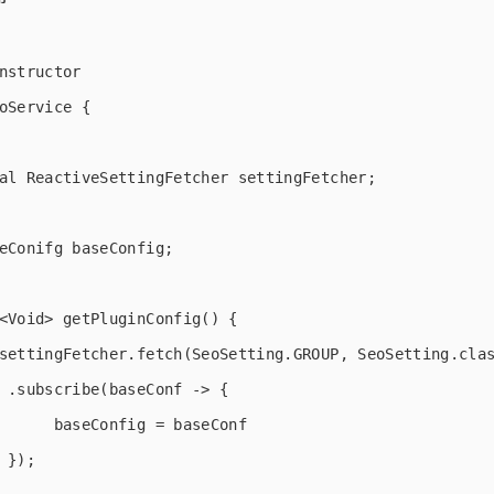
nstructor

oService {

al ReactiveSettingFetcher settingFetcher;

eConifg baseConfig;

<Void> getPluginConfig() {

settingFetcher.fetch(SeoSetting.GROUP, SeoSetting.clas
 .subscribe(baseConf -> {

      baseConfig = baseConf

 });
