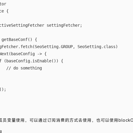
or

e {

ctiveSettingFetcher settingFetcher;

 getBaseConf() {

gFetcher.fetch(SeoSetting.GROUP, SeoSetting.class)

Next(baseConfig -> {

f (baseConfig.isEnable()) {

   // do something

);

员变量使用，可以通过订阅消费的方式去使用，也可以使用blockOpt
用