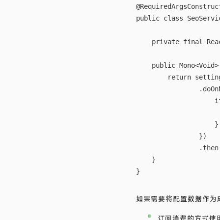
@RequiredArgsConstruct
public class SeoServic
    private final Rea
    public Mono<Void>
        return settin
                .doOn
                    i
                     
                    }

                })

                .then(
    }

}

如果需要将配置数据作为成
订阅消费的方式使