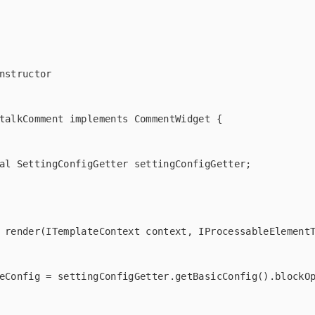
nstructor

talkComment implements CommentWidget {

al SettingConfigGetter settingConfigGetter;

 render(ITemplateContext context, IProcessableElementT
eConfig = settingConfigGetter.getBasicConfig().blockOp