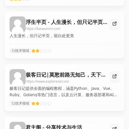
予它们意义和生命力，既是个人成长的见证，也希望能为他人
带来一丝共鸣、温暖或启发。它相信，再微弱的光也值得被看
见、被铭记，点滴微光汇聚，亦可照亮心路。
浮生半页 - 人生漫长，但只记半页，留白处更美
https://baiwumm.com
人生漫长，但只记半页，留白处更美
技术领域
极客日记|莫愁前路无知己，天下谁人不识君。
https://www.explorexd.com
极客日记提供全面的编程教程，涵盖Python、Java、Vue、
Ruby、Golang等热门语言，以及云计算、服务器部署和AI
Agent开发的专业指南。帮助开发者提升编程技能，解决代码
技术领域
难题，掌握前沿技术。
君主阁 - 分享技术与生活