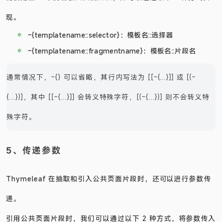
而使用上 3 个属性引入页面片段，都可以通过以下 2 种方式实
现。
~{templatename::selector}：模板名::选择器
~{templatename::fragmentname}：模板名::片段名
通常情况下，~{} 可以省略，其行内写法为 [[~{...}]] 或 [(~
{...})]，其中 [[~{...}]] 会转义特殊字符，[(~{...})] 则不会转义特
殊字符。
5、传递参数
Thymeleaf 在抽取和引入公共页面片段时，还可以进行参数传
递。