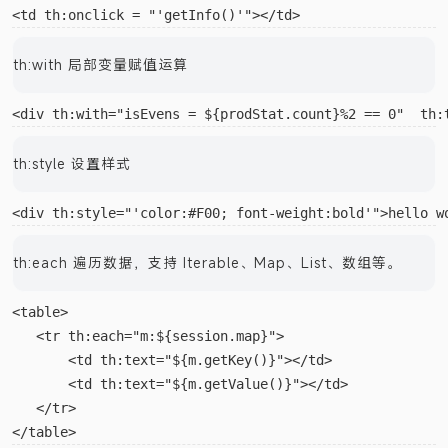
th:with 局部变量赋值运算
th:style 设置样式
th:each 遍历数据，支持 Iterable、Map、List、数组等。
<table>  

   <tr th:each="m:${session.map}">  

       <td th:text="${m.getKey()}"></td>  

       <td th:text="${m.getValue()}"></td>  

   </tr>
