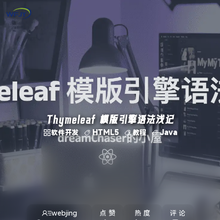
Thymeleaf 模版引擎语法浅记
软件开发
HTML5
教程
Java
webjing
点 赞
热 度
评 论