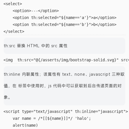
<select>  

    <option>---</option>  

    <option th:selected="${name=='a'}">a</option>  

    <option th:selected="${name=='b'}">b</option>

th:src 替换 HTML 中的 src 属性
th:inline 内联属性；该属性有 text、none、javascript 三种取
值，在 标签中使用时，js 代码中可以获取到后台传递页面的对
象。
<script type="text/javascript" th:inline="javascript"> 
    var name = /*[[${name}]]*/ 'halo';  
