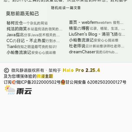
长手记。这里有技术折腾的烟火气：从开源项目协作初体验的忐
忑，到DIY小工具时的反复试错；从技术实验的碎碎念，到对数字
工具的深度思考。偶尔捕捉咖啡渍染的书页光影，更多时候是真
随机阅读一篇文章
莫愁前路无知己
诚分享那些“虽不完美但真实”的代码实践——无论是给开源项目提
首页 - webfem
秘柯云仓
webfem 做有价
一个杂乱的网站
交PR时的笨拙尝试，还是用自动化脚本点亮生活的小魔法。在创
值的博客
楠笙の博客
纯洁的微笑
记录，楠笙，生活，技
本站是纯洁的微笑的技
造与沉淀的循环中，与你共同见证非科班小白的技术觉醒之路。
能，学习，分享，追剧
术分享博客。内容涵盖
LiuShen's Blog - 清羽飞扬
Java指北
在
分享Java技术相关的东
生活故事、Java后端技
liushen
西，包括但不限于源码解
小帕鲁流浪记
CCの日记 - 不止热爱
安安心心搞运维
行到水穷
术、Spring Boot、
精心
析、面试宝典、日常问题
处，坐看
杜老师说
Tianli
云计算运维讲师杜老师私
自知之明是最可贵的知识！
Spring Cloud、微服
打造
排查、工作趣文等等。
云起时
人技术博客，主要分享一
dreamChaser
小帕鲁流浪记
我的GitHub
务架构、大数据演进、
安安心心搞运维
的秘
些运维技术、经验；本博
pages托管的静态
高可用架构、中间件使
境小
客每三天更新，欢迎订
页面（副站点，内
用、系统监控等相关的
站，
阅。 - Teacher Du - 杜
容不全，建议访问
研究与知识分享。
每一
老师说
微风静语版权所有 · 架构于
Halo Pro 2.25.4
本站点的内容）
处角
及为您增强体验的
微浸主题
落都
倾注
订阅
陇ICP备2022000502号
甘公网安备 62082502000127号
了无
限的
心血
与热
情。
这里
有无
尽的