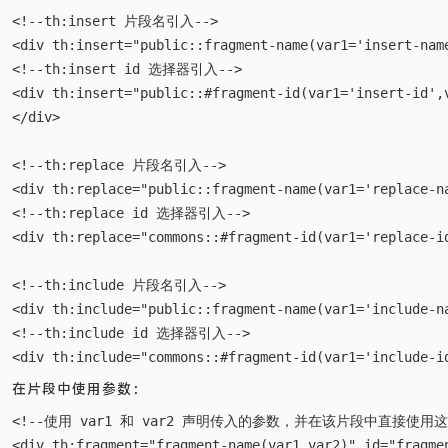
在片段中传入参数：
<!--th:insert 片段名引入-->

<div th:insert="public::fragment-name(var1='insert-name
<!--th:insert id 选择器引入-->

<div th:insert="public::#fragment-id(var1='insert-id',v
</div>

<!--th:replace 片段名引入-->

<div th:replace="public::fragment-name(var1='replace-na
<!--th:replace id 选择器引入-->

<div th:replace="commons::#fragment-id(var1='replace-id
<!--th:include 片段名引入-->

<div th:include="public::fragment-name(var1='include-na
<!--th:include id 选择器引入-->

在片段中使用参数：