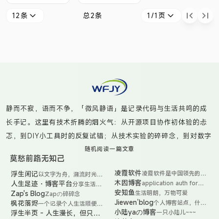
器配置太低，不想
个任务，让你把开
12条
总2条
1/1页
花钱升级硬件设
发完毕的应用程序
施，但又想让服务
进行打包、分发、
占用更低的内存使
部署，要求多平台
用率时，不得不考
通用，程序的前后
虑替换宝塔，改换
端是单独的工程、
为更加轻量级的
后端依赖了
1panel，这是最主
mysql、redis、
静而不寂，语而不争，「微风静语」是记录代码与生活共鸣的成
要的原因。我也在
RabbitMQ 等。按
长手记。这里有技术折腾的烟火气：从开源项目协作初体验的忐
网上看到过宝
常规的运维思路就
忑，到DIY小工具时的反复试错；从技术实验的碎碎念，到对数字
塔“走后门”窃取用
是，先将配置好的
工具的深度思考。偶尔捕捉咖啡渍染的书页光影，更多时候是真
随机阅读一篇文章
户数据的八卦，虽
前后端程序分别打
莫愁前路无知己
诚分享那些“虽不完美但真实”的代码实践——无论是给开源项目提
然未经证实，但为
包 --> 将打包文
凌霞软件
浮生闲记
凌霞软件是中国领先的开
以文字为舟，溯流时光之
交PR时的笨拙尝试，还是用自动化脚本点亮生活的小魔法。在创
源软件公司 FIT2CLOUD
我替换它的决心又
件上传到服务器 -
河，打捞那些被忽略的晨
木因博客
人生足迹・博客平台
application auth for
分享生活与
飞致云的全资子公司，专
造与沉淀的循环中，与你共同见证非科班小白的技术觉醒之路。
昏光影、草木温度与偶然
submit-friends-link
技术的精彩
安知鱼
Zap's Blog
生活明朗，万物可爱
Zapの碎碎念
加了一份催化剂。
-
注于飞致云旗下开源软件
相逢的思绪涟漪。
瞬间
Jiewen’blog
枫花落烬
个人博客站点，什么
一个记录个人生活顺便分
专业版产品的商业化运
此外，宝塔
都有，杂七杂八。
享些实用有趣的小项目的
小陆yaの博客
浮生半页 - 人生漫长，但只记
营，致力于为中国数字化
一只小陆儿~~~
人