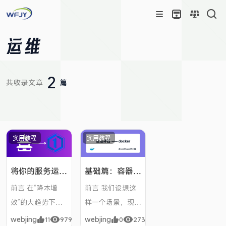
运维
2
共收录文章
篇
实用教程
实用教程
将你的服务运维
基础篇：容器化
面板从宝塔替换
部署技术 -—
前言 在“降本增
前言 我们设想这
为1panel
docker，从此
效”的大趋势下，
样一个场景，现在
摆脱多环境配置
由于我的我的服务
leader 给了你一
的苦恼！
webjing
webjing
11
979
0
273