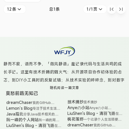
domain 包下的
12条
总1条
1/1页
annotation 包
下。首先创建一个
注解：
@Target(ElementType.METHOD)
//定义注解的使用
范围为方法
@Retention(RetentionPolicy.RUNTIME
静而不寂，语而不争，「微风静语」是记录代码与生活共鸣的成
) @Documen
长手记。这里有技术折腾的烟火气：从开源项目协作初体验的忐
忑，到DIY小工具时的反复试错；从技术实验的碎碎念，到对数字
工具的深度思考。偶尔捕捉咖啡渍染的书页光影，更多时候是真
随机阅读一篇文章
莫愁前路无知己
诚分享那些“虽不完美但真实”的代码实践——无论是给开源项目提
技术摘抄
dreamChaser
技术摘抄
我的GitHub
交PR时的笨拙尝试，还是用自动化脚本点亮生活的小魔法。在创
pages托管的静态
Anyeの小站
Lemon‘s Blog
Anyeの小站
专注于技术生活分
造与沉淀的循环中，与你共同见证非科班小白的技术觉醒之路。
页面（副站点，内
(Anye.xyz) - 开放，
享
LiuShen's Blog - 清羽飞扬
Java指北
在
分享Java技术相关的东
容不全，建议访问
技术性的个人博客，
liushen
西，包括但不限于源码解
枫花落烬
阮一峰的个人网站
一个记录个人生活顺便分
阮一峰的网络
本站点的内容）
欢迎各位访客的到
精心
析、面试宝典、日常问题
享些实用有趣的小项目的
日志
dreamChaser
LiuShen's Blog - 清羽飞扬
我的GitHub
在
来！这是一个发现创
打造
排查、工作趣文等等。
落叶