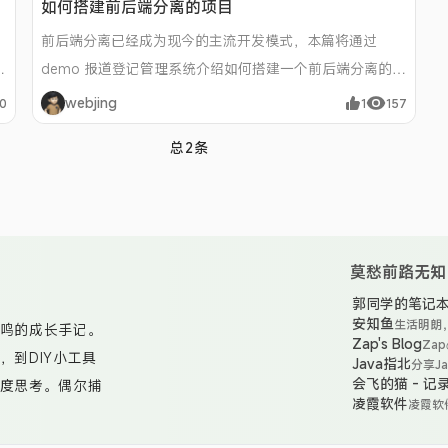
如何搭建前后端分离的项目
前后端分离已经成为现今的主流开发模式，本篇将通过
法
demo 报道登记管理系统介绍如何搭建一个前后端分离的
web 应用。 1、报道登记管理系统介绍 后台技术栈：
webjing
0
1
157
，
spring + spring mvc + mybatis + mysql8.0 前台技术：
总2条
文
vue + vuex + element-u
莫愁前路无知
郭同学的笔记
安知鱼
生活明朗
鸣的成长手记。
Zap's Blog
Za
到DIY小工具
Java指北
分享J
包括但
会飞的猫 - 
度思考。偶尔捕
宝典、
凌霞软件
凌霞软
完美但真实”的代
文等等
件公司 
的全资
是用自动化脚本