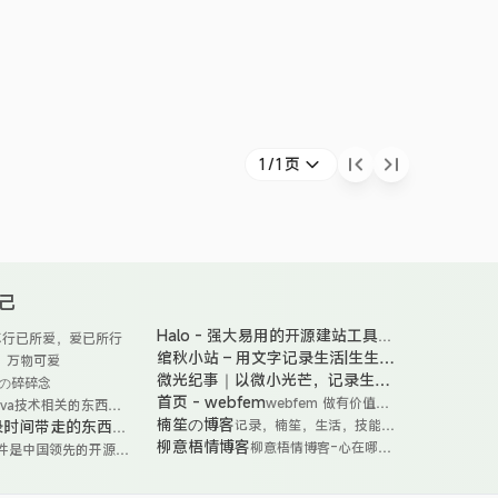
1/1页
己
Halo - 强大易用的开源建站工具
本
Halo
行已所爱，爱已所行
是
绾秋小站 – 用文字记录生活|生生不
绾
，万物可爱
一
秋
息|好运不断
微光纪事｜以微小光芒，记录生活
这
pの碎碎念
款
小
是
的轨迹
首页 - webfem
webfem 做有价值的
ava技术相关的东西，
强
站
一
博客
不限于源码解析、面试
楠笙の博客
记录时间带走的东西
记录，楠笙，生活，技能，
大
记
博
个
日常问题排查、工作趣
学习，分享，追剧
易
录
柳意梧情博客
柳意梧情博客-心在哪里
客
件是中国领先的开源软
用
。
用
一
收获就在哪里
是
FIT2CLOUD 飞致云
心
的
下
一
子公司，专注于飞致云
观
开
平