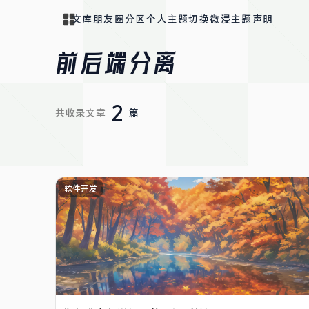
文库
朋友圈
分区
个人
主题切换
微浸主题声明
前后端分离
2
共收录文章
篇
软件开发