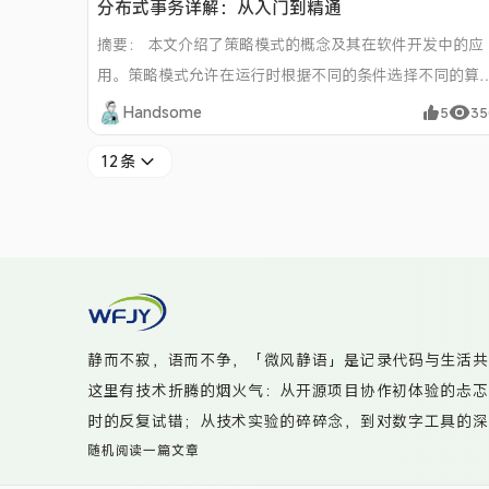
分布式事务详解：从入门到精通
摘要： 本文介绍了策略模式的概念及其在软件开发中的应
用。策略模式允许在运行时根据不同的条件选择不同的算
或行为，解决了直接在代码中使用大量if-else或switch-
Handsome
5
35
case分支逻辑导致的问题。文章以一个智能客服系统为例
12条
详细阐述了如何使用策略模式实现多AI服务的动态调用。
章还介绍了策略模式的优点和缺点，以及适用场景。
静而不寂，语而不争，「微风静语」是记录代码与生活共
这里有技术折腾的烟火气：从开源项目协作初体验的忐忑，
时的反复试错；从技术实验的碎碎念，到对数字工具的深
捉咖啡渍染的书页光影，更多时候是真诚分享那些“虽不
随机阅读一篇文章
码实践——无论是给开源项目提交PR时的笨拙尝试，还