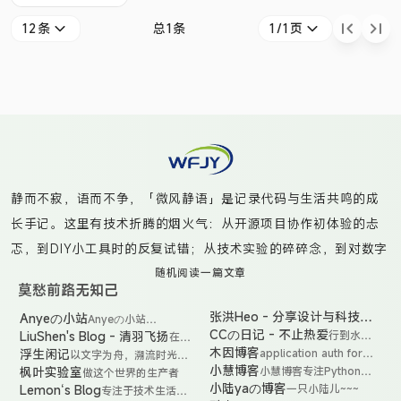
装莫过于get,set
12条
总1条
1/1页
方法了,无论是
Intellij idea 还是
Eclipse ，都提供
了快速生成
get,set方法的快
捷键,使用起来很
是方便，其实,我
静而不寂，语而不争，「微风静语」是记录代码与生活共鸣的成
们还有更方便的办
长手记。这里有技术折腾的烟火气：从开源项目协作初体验的忐
法,就是使用
忑，到DIY小工具时的反复试错；从技术实验的碎碎念，到对数字
Lombok 的注解
工具的深度思考。偶尔捕捉咖啡渍染的书页光影，更多时候是真
随机阅读一篇文章
生成这些公有方
莫愁前路无知己
诚分享那些“虽不完美但真实”的代码实践——无论是给开源项目提
法。 Lombok是
张洪Heo - 分享设计与科技生
Anyeの小站
产
Anyeの小站
交PR时的笨拙尝试，还是用自动化脚本点亮生活的小魔法。在创
品
一个
(Anye.xyz) - 开放，
活
CCの日记 - 不止热爱
LiuShen's Blog - 清羽飞扬
行到水穷
在
设
造与沉淀的循环中，与你共同见证非科班小白的技术觉醒之路。
技术性的个人博客，
处，坐看
liushen
木因博客
浮生闲记
application auth for
以文字为舟，溯流时光之
计
欢迎各位访客的到
云起时
精心
submit-friends-link
河，打捞那些被忽略的晨
小慧博客
枫叶实验室
小慧博客专注Python开
做这个世界的生产者
师
来！这是一个发现创
打造
昏光影、草木温度与偶然
发、网站搭建、Linux运
小陆yaの博客
Lemon‘s Blog
一只小陆儿~~~
独
意与知识交汇的个人
专注于技术生活分
的秘
相逢的思绪涟漪。
维与SEO优化，分享实用