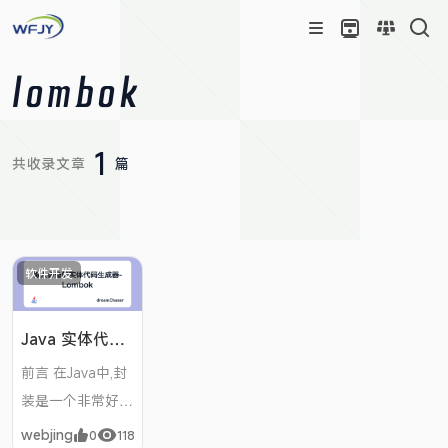
lombok
1
共收录文章
篇
软件开发
Java 实体代码
生成器 lombok
前言 在Java中,封
的使用
装是一个非常好的
机制,最常见的封
webjing
0
118