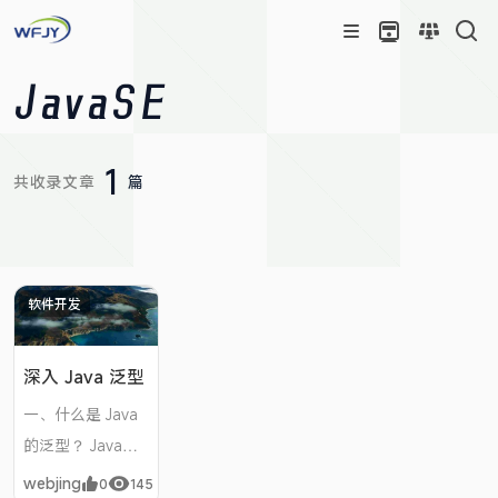
JavaSE
1
共收录文章
篇
软件开发
深入 Java 泛型
一、什么是 Java
的泛型？ Java的
泛型是 jdk1.5 引
webjing
0
145