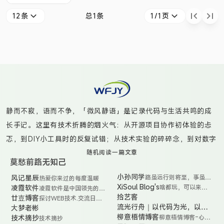
入的一个新特性，
12条
总1条
1/1页
其特点就是将类型
进行一个参数化，
把类型作为参数传
递。 一些常见的
泛型类型有： E
元素
（Element），多
静而不寂，语而不争，「微风静语」是记录代码与生活共鸣的成
用于 Java集合框
长手记。这里有技术折腾的烟火气：从开源项目协作初体验的忐
架 K 关键字
忑，到DIY小工具时的反复试错；从技术实验的碎碎念，到对数字
（key） V 值
工具的深度思考。偶尔捕捉咖啡渍染的书页光影，更多时候是真
随机阅读一篇文章
（value） T 类型
莫愁前路无知己
诚分享那些“虽不完美但真实”的代码实践——无论是给开源项目提
（Type） N 数字
小孙同学
风记星辰
路虽远行则将至，事虽难
热爱你来过的每度温暖
交PR时的笨拙尝试，还是用自动化脚本点亮生活的小魔法。在创
做则必成！
（Numbe
XiSoul Blog's
凌霞软件
啥都玩，可以来看
凌霞软件是中国领先的开
造与沉淀的循环中，与你共同见证非科班小白的技术觉醒之路。
看
源软件公司 FIT2CLOUD
拾艺客
廿壴博客
探讨WEB技术.交流日常
飞致云的全资子公司，专
生活.感悟短暂人生.分享
流光行舟｜以代码为光，以生
大梦老彬
流
注于飞致云旗下开源软件
简单快乐
光
活为舟，在时光中前行
柳意梧情博客
技术摘抄
柳意梧情博客-心在
技术摘抄
专业版产品的商业化运
行