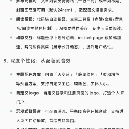
多布局模式
：文章列表支持网格（一行三列）或单列布局，
封面图高度可调（默认24rem），适配图文混排需求。
阅读增强
：代码块自动折叠、文章工具栏（点赞/全屏/背景
音/阅读主题色控制）、AI摘要插件兼容，专注沉浸式阅读。
动态交互
：标题悬浮下划线动画、instant.page 预加载加
速、瞬间插件集成（展示公开动态），提升用户粘性。
3. 深度个性化：从配色到音效
主题配色方案
：内置「天空蓝」「静谧绿色」「柔和粉色」
等预置方案，支持自定义主色、辅助色、字体大小。
自定义logo
：自定义登录和注册页面的 logo，打造个人 IP
门户。
沉浸式背景音
：可配置溪流、平衡噪音等环境音效，支持进
入页面自动播放，营造独特氛围。