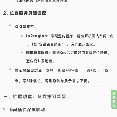
（如仅匿名用户启用第三方头像）。
2. 位置服务灵活适配
双引擎支持
：
ip2region
：零配置内置库，精准解析国内省份+城
市（如“安徽省合肥市”），海外显示国家。
腾讯位置服务
：申请Key后可增强商业级定位精度，
适应高并发场景。
显示层级自定义
：支持「国家+省+市」「省+市」「仅
市」等6种模式，满足隐私与展示需求平衡。
展
三、扩展功能：从数据到场景
开
侧
栏
1. 瞬间插件深度联动