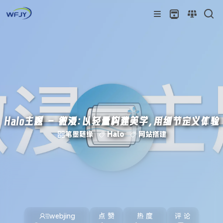
Halo主题 - 微浸：以轻量构建美学，用细节定义体验
笔墨随缘
Halo
网站搭建
webjing
点 赞
热 度
评 论