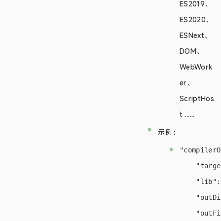
ES2019、
ES2020、
ESNext、
DOM、
WebWork
er、
ScriptHos
t ......
示例：
"compilerO
    "targe
    "lib":
    "outDi
    "outFi