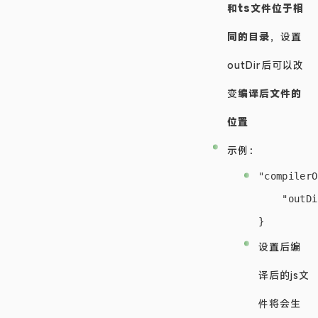
和ts文件位于相
同的目录
，设置
outDir后可以改
变
编译后文件的
位置
示例：
"compilerO
    "outDi
设置后编
译后的js文
件将会生