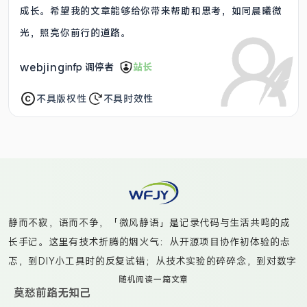
成长。希望我的文章能够给你带来帮助和思考，如同晨曦微
光，照亮你前行的道路。
webjing
infp 调停者
站长
不具版权性
不具时效性
静而不寂，语而不争，「微风静语」是记录代码与生活共鸣的成
长手记。这里有技术折腾的烟火气：从开源项目协作初体验的忐
忑，到DIY小工具时的反复试错；从技术实验的碎碎念，到对数字
工具的深度思考。偶尔捕捉咖啡渍染的书页光影，更多时候是真
随机阅读一篇文章
莫愁前路无知己
诚分享那些“虽不完美但真实”的代码实践——无论是给开源项目提