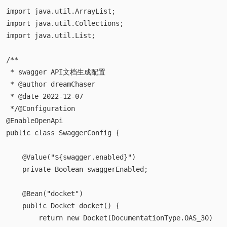
import springfox.documentation.spring.web.plugins.Docke
import java.util.ArrayList;  

import java.util.Collections;  

import java.util.List;  

/**  

 * swagger API文档生成配置  

 * @author dreamChaser  

 * @date 2022-12-07  

 */@Configuration  

@EnableOpenApi  

public class SwaggerConfig {  

    @Value("${swagger.enabled}")  

    private Boolean swaggerEnabled;  

    @Bean("docket")  

    public Docket docket() {  
