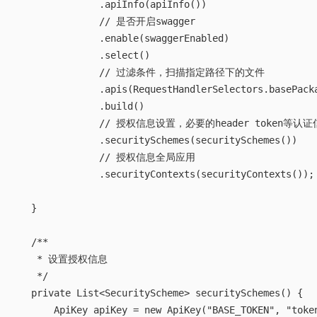
        return new Docket(DocumentationType.OAS_30)  

                .apiInfo(apiInfo())  

                // 是否开启swagger  

                .enable(swaggerEnabled)  

                .select()  

                // 过滤条件，扫描指定路径下的文件  

                .apis(RequestHandlerSelectors.basePacka
                .build()  

                // 授权信息设置，必要的header token等认证信
                .securitySchemes(securitySchemes())  

                // 授权信息全局应用  

                .securityContexts(securityContexts()); 
    }  

    /**  

     * 设置授权信息  

     */  

    private List<SecurityScheme> securitySchemes() {  
