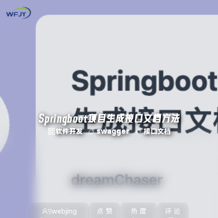
Springboot项目生成接口文档方法
软件开发
swagger
接口文档
webjing
点 赞
热 度
评 论