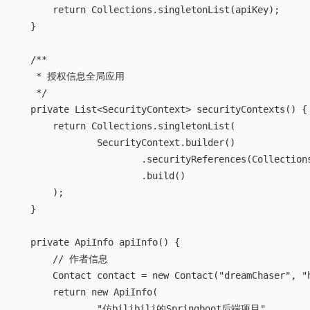
        ApiKey apiKey = new ApiKey("BASE_TOKEN", "token
        return Collections.singletonList(apiKey);  

    }  

    /**  

     * 授权信息全局应用  

     */  

    private List<SecurityContext> securityContexts() { 
        return Collections.singletonList(  

                SecurityContext.builder()  

                        .securityReferences(Collection
                        .build()  

        );  

    }  

    private ApiInfo apiInfo() {  

        // 作者信息  

        Contact contact = new Contact("dreamChaser", "h