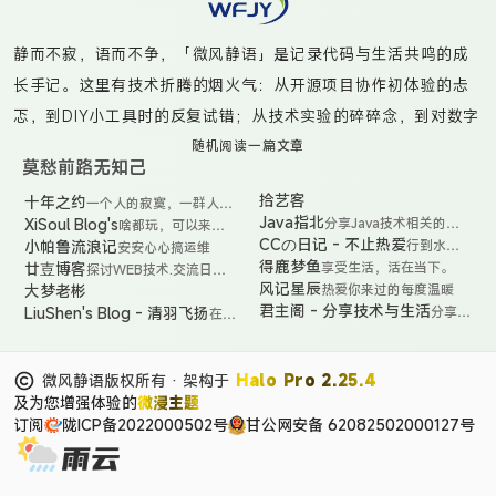
静而不寂，语而不争，「微风静语」是记录代码与生活共鸣的成
长手记。这里有技术折腾的烟火气：从开源项目协作初体验的忐
忑，到DIY小工具时的反复试错；从技术实验的碎碎念，到对数字
工具的深度思考。偶尔捕捉咖啡渍染的书页光影，更多时候是真
随机阅读一篇文章
莫愁前路无知己
诚分享那些“虽不完美但真实”的代码实践——无论是给开源项目提
拾艺客
十年之约
一个人的寂寞，一群人的
交PR时的笨拙尝试，还是用自动化脚本点亮生活的小魔法。在创
狂欢。
Java指北
XiSoul Blog's
分享Java技术相关的东
啥都玩，可以来看
造与沉淀的循环中，与你共同见证非科班小白的技术觉醒之路。
西，包括但不限于源码解
看
CCの日记 - 不止热爱
小帕鲁流浪记
行到水穷
安安心心搞运维
析、面试宝典、日常问题
处，坐看
得鹿梦鱼
廿壴博客
享受生活，活在当下。
探讨WEB技术.交流日常
排查、工作趣文等等。
云起时
生活.感悟短暂人生.分享
风记星辰
大梦老彬
热爱你来过的每度温暖
简单快乐
君主阁 - 分享技术与生活
LiuShen's Blog - 清羽飞扬
分享技
在
术与生
liushen
活
精心
打造
微风静语版权所有 · 架构于
Halo Pro 2.25.4
的秘
及为您增强体验的
微浸主题
境小
站，
订阅
陇ICP备2022000502号
甘公网安备 62082502000127号
每一
处角