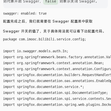
则代表开启 Swagger，
则表示关闭 Swagger。
false
配置完成之后，我们就需要在 Swagger 配置类中获取
Swagger 开关的值了，关于具体用法就可以看下边配置代码。
package com.imooc.bilibili.service.config;  

import io.swagger.models.auth.In;  

import org.springframework.beans.factory.annotation.Val
import org.springframework.context.annotation.Bean;  

import org.springframework.context.annotation.Configura
import springfox.documentation.builders.RequestHandlerS
import springfox.documentation.oas.annotations.EnableOp
import springfox.documentation.service.*;  

import springfox.documentation.spi.DocumentationType;  
import springfox.documentation.spi.service.contexts.Sec