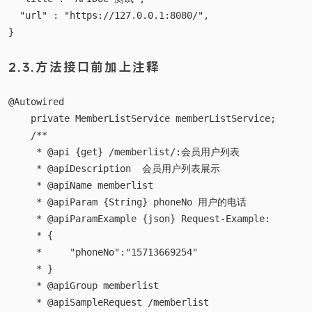
  "description": "这只是一个测试的页面",

  "title": "APIDOC 测试",

  "url" : "https://127.0.0.1:8080/",

2.3.方法接口前加上注释
@Autowired

    private MemberListService memberListService;

    /**

     * @api {get} /memberlist/:会员用户列表

     * @apiDescription  会员用户列表展示

     * @apiName memberlist

     * @apiParam {String} phoneNo 用户的电话

     * @apiParamExample {json} Request-Example:

     * {

     *     "phoneNo":"15713669254"

     * }

     * @apiGroup memberlist
