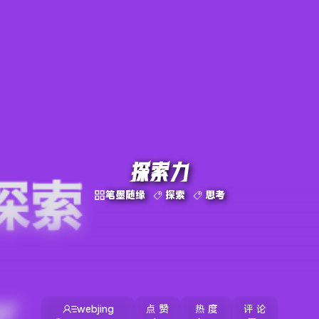
探索力
笔墨随缘
探索
思考
webjing
点 赞
热 度
评 论