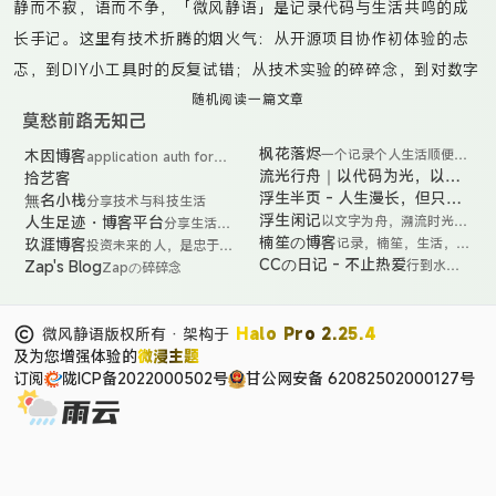
静而不寂，语而不争，「微风静语」是记录代码与生活共鸣的成
长手记。这里有技术折腾的烟火气：从开源项目协作初体验的忐
忑，到DIY小工具时的反复试错；从技术实验的碎碎念，到对数字
工具的深度思考。偶尔捕捉咖啡渍染的书页光影，更多时候是真
随机阅读一篇文章
莫愁前路无知己
诚分享那些“虽不完美但真实”的代码实践——无论是给开源项目提
枫花落烬
木因博客
一个记录个人生活顺便分
application auth for
交PR时的笨拙尝试，还是用自动化脚本点亮生活的小魔法。在创
享些实用有趣的小项目的
submit-friends-link
流光行舟｜以代码为光，以生
拾艺客
流
落叶
造与沉淀的循环中，与你共同见证非科班小白的技术觉醒之路。
光
活为舟，在时光中前行
浮生半页 - 人生漫长，但只记
無名小栈
人
分享技术与科技生活
行
生
半页，留白处更美
浮生闲记
人生足迹・博客平台
以文字为舟，溯流时光之
分享生活与
舟
漫
河，打捞那些被忽略的晨
技术的精彩
楠笙の博客
玖涯博客
记录，楠笙，生活，技
投资未来的人，是忠于现
是
长
昏光影、草木温度与偶然
瞬间
能，学习，分享，追剧
实的人。
CCの日记 - 不止热爱
Zap's Blog
行到水穷
一
Zapの碎碎念
但
相逢的思绪涟漪。
处，坐看
个
只
云起时
融
记
合
半
微风静语版权所有 · 架构于
Halo Pro 2.25.4
技
页
术
及为您增强体验的
微浸主题
留
深
白
订阅
陇ICP备2022000502号
甘公网安备 62082502000127号
度
处
与
更
生
美
活
温
度
的