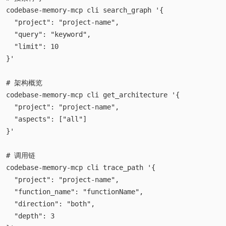
codebase-memory-mcp cli search_graph '{

  "project": "project-name",

  "query": "keyword",

  "limit": 10

}'

# 架构概览

codebase-memory-mcp cli get_architecture '{

  "project": "project-name",

  "aspects": ["all"]

}'

# 调用链

codebase-memory-mcp cli trace_path '{

  "project": "project-name",

  "function_name": "functionName",

  "direction": "both",

  "depth": 3
