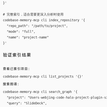
}'

# 完整索引，适合需要更深入分析时使用

codebase-memory-mcp cli index_repository '{

  "repo_path": "/path/to/project",

  "mode": "full",

  "name": "project-name"

验证索引结果
查看已索引项目：
搜索图谱：
codebase-memory-mcp cli search_graph '{

  "project": "Users-webjing-code-halo-project-plugin-si
  "query": "SlideDeck",
