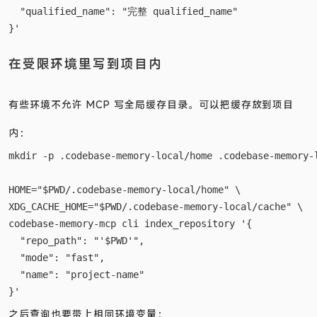
  "qualified_name": "完整 qualified_name"

在受限环境里写到项目内
有些环境不允许 MCP 写全局缓存目录。可以把缓存放到项目
内：
mkdir -p .codebase-memory-local/home .codebase-memory-l
HOME="$PWD/.codebase-memory-local/home" \

XDG_CACHE_HOME="$PWD/.codebase-memory-local/cache" \

codebase-memory-mcp cli index_repository '{

  "repo_path": "'$PWD'",

  "mode": "fast",

  "name": "project-name"

之后查询也要带上相同环境变量：