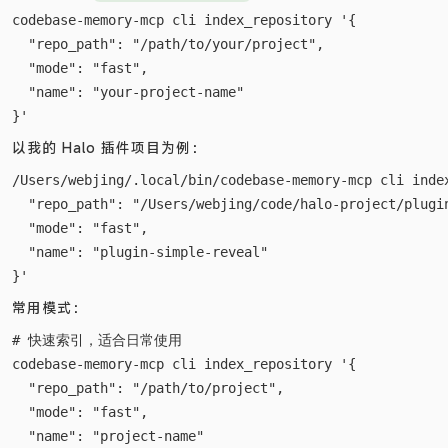
codebase-memory-mcp cli index_repository '{

  "repo_path": "/path/to/your/project",

  "mode": "fast",

  "name": "your-project-name"

以我的 Halo 插件项目为例：
/Users/webjing/.local/bin/codebase-memory-mcp cli index
  "repo_path": "/Users/webjing/code/halo-project/plugin
  "mode": "fast",

  "name": "plugin-simple-reveal"

常用模式：
# 快速索引，适合日常使用

codebase-memory-mcp cli index_repository '{

  "repo_path": "/path/to/project",

  "mode": "fast",

  "name": "project-name"
