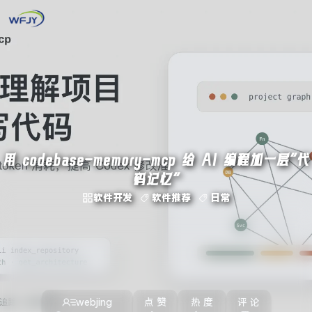
用 codebase-memory-mcp 给 AI 编程加一层“代
码记忆”
软件开发
软件推荐
日常
webjing
点 赞
热 度
评 论