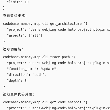
  "limit": 10

查看架构概览：
codebase-memory-mcp cli get_architecture '{

  "project": "Users-webjing-code-halo-project-plugin-si
  "aspects": ["all"]

追踪调用链：
codebase-memory-mcp cli trace_path '{

  "project": "Users-webjing-code-halo-project-plugin-si
  "function_name": "update",

  "direction": "both",

  "depth": 3

读取具体代码片段：
codebase-memory-mcp cli get_code_snippet '{

  "project": "Users-webjing-code-halo-project-plugin-si